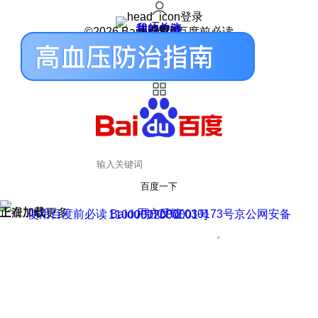
登录
我的关注
我的收藏
皮肤中心
用户反馈
设置
©2026 Baidu 使用百度前必读
百度一下
正在加载
上滑加载更多
用户反馈
使用百度前必读 Baidu 京ICP证030173号
京公网安备11000002000001号