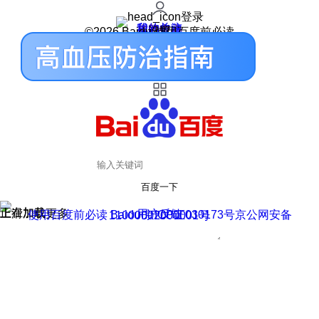
登录
我的关注
我的收藏
皮肤中心
用户反馈
设置
©2026 Baidu 使用百度前必读
百度一下
正在加载
上滑加载更多
用户反馈
使用百度前必读 Baidu 京ICP证030173号
京公网安备11000002000001号