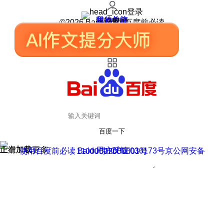
登录
我的关注
我的收藏
皮肤中心
用户反馈
设置
©2026 Baidu 使用百度前必读
百度一下
正在加载
上滑加载更多
用户反馈
使用百度前必读 Baidu 京ICP证030173号
京公网安备11000002000001号