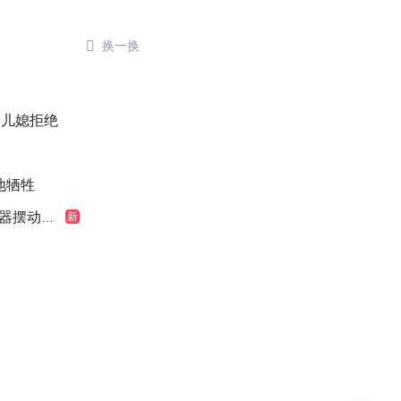

换一换
了
缘儿媳拒绝
地牺牲
摆动明显
新