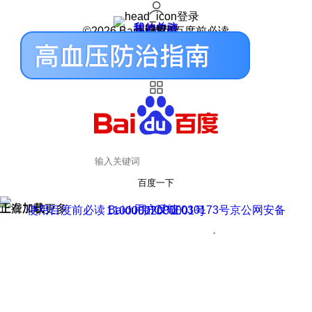
登录
我的关注
我的收藏
皮肤中心
用户反馈
设置
©2026 Baidu 使用百度前必读
百度一下
正在加载
上滑加载更多
用户反馈
使用百度前必读 Baidu 京ICP证030173号
京公网安备11000002000001号