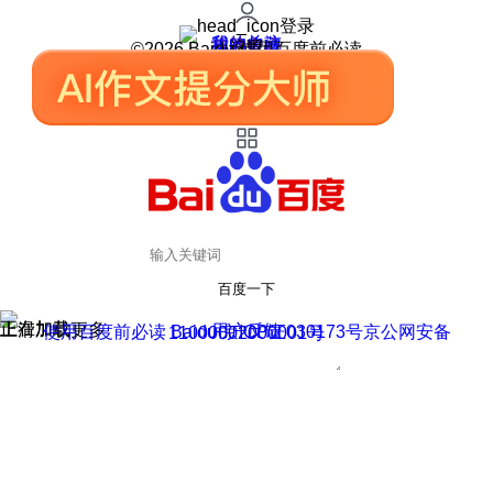
登录
我的关注
我的收藏
皮肤中心
用户反馈
设置
©2026 Baidu 使用百度前必读
百度一下
正在加载
上滑加载更多
用户反馈
使用百度前必读 Baidu 京ICP证030173号
京公网安备11000002000001号