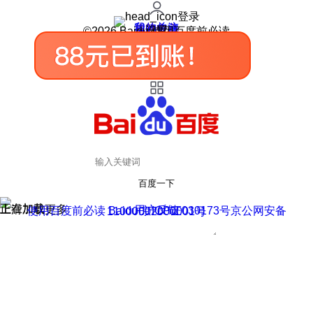
登录
我的关注
我的收藏
皮肤中心
用户反馈
设置
©2026 Baidu 使用百度前必读
百度一下
正在加载
上滑加载更多
用户反馈
使用百度前必读 Baidu 京ICP证030173号
京公网安备11000002000001号