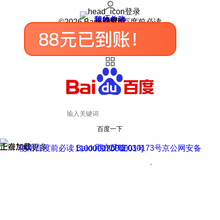
登录
我的关注
我的收藏
皮肤中心
用户反馈
设置
©2026 Baidu 使用百度前必读
百度一下
正在加载
上滑加载更多
用户反馈
使用百度前必读 Baidu 京ICP证030173号
京公网安备11000002000001号