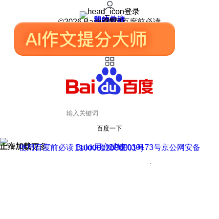
登录
我的关注
我的收藏
皮肤中心
用户反馈
设置
©2026 Baidu 使用百度前必读
百度一下
正在加载
上滑加载更多
用户反馈
使用百度前必读 Baidu 京ICP证030173号
京公网安备11000002000001号