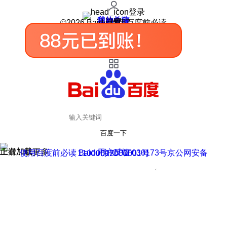
登录
我的关注
我的收藏
皮肤中心
用户反馈
设置
©2026 Baidu 使用百度前必读
百度一下
正在加载
上滑加载更多
用户反馈
使用百度前必读 Baidu 京ICP证030173号
京公网安备11000002000001号