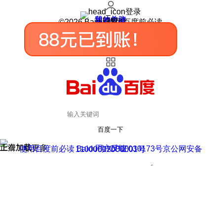
登录
我的关注
我的收藏
皮肤中心
用户反馈
设置
©2026 Baidu 使用百度前必读
百度一下
正在加载
上滑加载更多
用户反馈
使用百度前必读 Baidu 京ICP证030173号
京公网安备11000002000001号