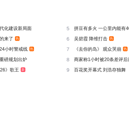
5
代化建设新局面
拼豆有多火 一公里内能有4
6
的来了
吴碧霞 降维打击
热
热
7
24小时警戒线
《去你的岛》 观众哭崩
热
热
8
重磅规划出炉
商家称1小时被20条差评
9
26》歌王
百花奖开幕式 刘浩存独舞
新